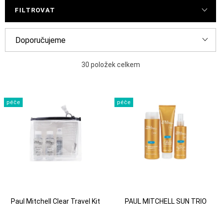
FILTROVAT
Ř
Doporučujeme
a
Nejlevnější
z
30
položek celkem
e
Nejdražší
V
n
péče
péče
ý
Nejprodávanější
í
p
p
Abecedně
i
r
s
o
p
d
r
u
Paul Mitchell Clear Travel Kit
PAUL MITCHELL SUN TRIO
o
k