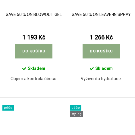
SAVE 50 % ON BLOWOUT GEL
SAVE 50 % ON LEAVE-IN SPRAY
1 193 Kč
1 266 Kč
DO KOŠÍKU
DO KOŠÍKU
Skladem
Skladem
Objem a kontrola účesu.
Vyživení a hydratace.
péče
péče
styling