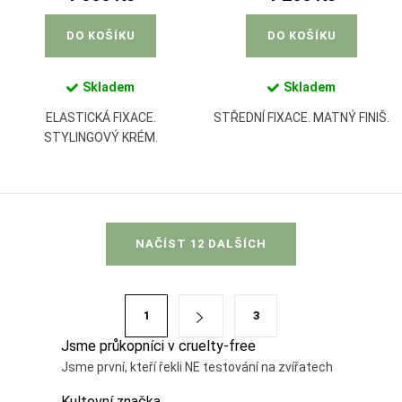
DO KOŠÍKU
DO KOŠÍKU
Skladem
Skladem
ELASTICKÁ FIXACE.
STŘEDNÍ FIXACE. MATNÝ FINIŠ.
STYLINGOVÝ KRÉM.
O
NAČÍST 12 DALŠÍCH
v
l
á
S
1
3
d
t
Jsme průkopníci v cruelty-free
a
r
Jsme první, kteří řekli NE testování na zvířatech
c
á
í
Kultovní značka