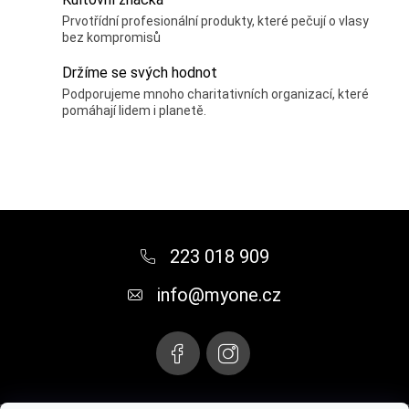
n
p
k
Prvotřídní profesionální produkty, které pečují o vlasy
r
bez kompromisů
o
v
v
Držíme se svých hodnot
k
á
Podporujeme mnoho charitativních organizací, které
y
pomáhají lidem i planetě.
n
v
í
ý
p
i
Z
s
á
u
223 018 909
p
info
@
myone.cz
a
t
í