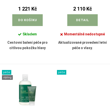
d
t
u
1 221 Kč
2 110 Kč
ů
k
DO KOŠÍKU
DETAIL
t
ů
Skladem
Momentálně nedostupné
Cestovní balení péče pro
Aktualizované provedení letní
citlivou pokožku hlavy
péče o vlasy.
péče
péče
styling