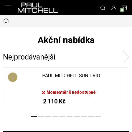
Přejít
N
na
obsah
Domů
K
Akční nabídka
Nejprodávanější
PAUL MITCHELL SUN TRIO
Momentálně nedostupné
2 110 Kč