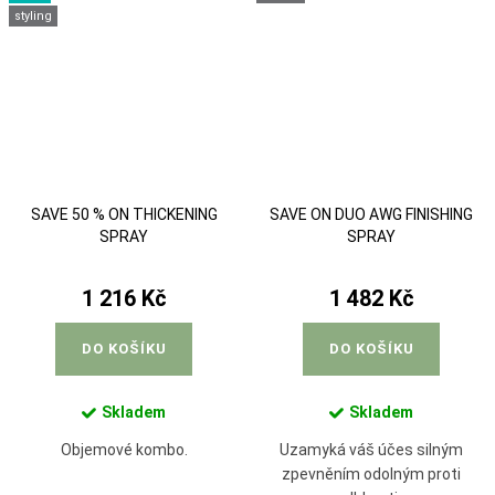
styling
SAVE 50 % ON THICKENING
SAVE ON DUO AWG FINISHING
SPRAY
SPRAY
1 216 Kč
1 482 Kč
DO KOŠÍKU
DO KOŠÍKU
Skladem
Skladem
Objemové kombo.
Uzamyká váš účes silným
zpevněním odolným proti