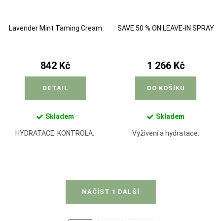
Lavender Mint Taming Cream
SAVE 50 % ON LEAVE-IN SPRAY
842 Kč
1 266 Kč
DETAIL
DO KOŠÍKU
Skladem
Skladem
HYDRATACE. KONTROLA.
Vyživení a hydratace.
O
NAČÍST 1 DALŠÍ
v
l