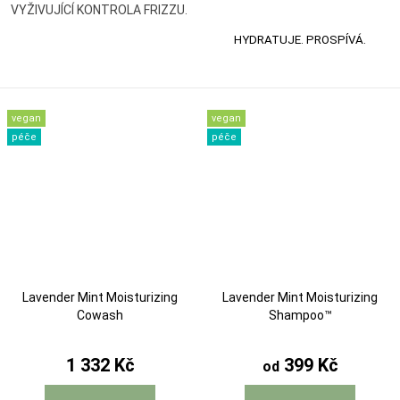
VYŽIVUJÍCÍ KONTROLA FRIZZU.
HYDRATUJE. PROSPÍVÁ.
vegan
vegan
péče
péče
Lavender Mint Moisturizing
Lavender Mint Moisturizing
Cowash
Shampoo™
1 332 Kč
399 Kč
od