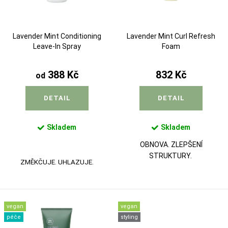
p
d
r
u
Lavender Mint Conditioning
Lavender Mint Curl Refresh
o
k
Leave-In Spray
Foam
d
t
u
388 Kč
832 Kč
od
ů
k
DETAIL
DETAIL
t
ů
Skladem
Skladem
OBNOVA. ZLEPŠENÍ
STRUKTURY.
ZMĚKČUJE. UHLAZUJE.
vegan
vegan
péče
styling