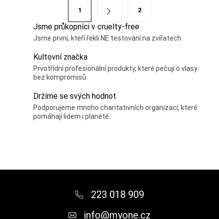
á
S
1
2
d
t
Jsme průkopníci v cruelty-free
a
r
Jsme první, kteří řekli NE testování na zvířatech
c
á
í
n
Kultovní značka
p
k
Prvotřídní profesionální produkty, které pečují o vlasy
r
bez kompromisů
o
v
v
Držíme se svých hodnot
k
á
Podporujeme mnoho charitativních organizací, které
y
pomáhají lidem i planetě.
n
v
í
ý
p
i
Z
s
á
u
223 018 909
p
info
@
myone.cz