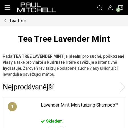
Přejít
N
na
obsah
Tea Tree
K
Tea Tree Lavender Mint
Řada
TEA TREE LAVENDER MINT
je
ideální pro suché, poškozené
vlasy
a také pro
vlnité a kudrnaté
, které
osvěžuje
a intenzivně
hydratuje
. Zároveň revitalizuje oslabené suché vlasy uklidňující
levandulí a osvěžující mátou.
Nejprodávanější
Lavender Mint Moisturizing Shampoo™
Skladem