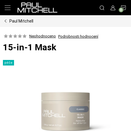
Přejít
N
na
obsah
Paul Mitchell
K
Neohodnoceno
Podrobnosti hodnocení
15-in-1 Mask
péče