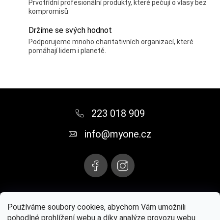
Prvotřídní profesionální produkty, které pečují o vlasy bez
kompromisů
Držíme se svých hodnot
Podporujeme mnoho charitativních organizací, které
pomáhají lidem i planetě.
Z
á
223 018 909
p
info
@
myone.cz
a
t
í
Instagram
Používáme soubory cookies, abychom Vám umožnili
pohodlné prohlížení webu a díky analýze provozu webu