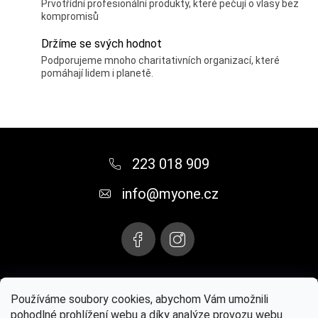
Prvotřídní profesionální produkty, které pečují o vlasy bez
kompromisů
Držíme se svých hodnot
Podporujeme mnoho charitativních organizací, které
pomáhají lidem i planetě.
Z
á
223 018 909
p
info
@
myone.cz
a
t
í
Instagram
Používáme soubory cookies, abychom Vám umožnili
pohodlné prohlížení webu a díky analýze provozu webu