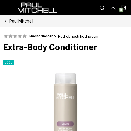
Přejít
N
na
obsah
Paul Mitchell
K
Neohodnoceno
Podrobnosti hodnocení
Extra-Body Conditioner
péče