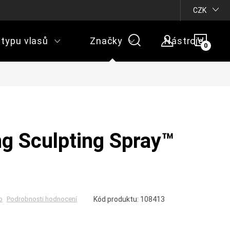
CZK
NÁKU
 typu vlasů
Značky
Nástroje
KOŠÍ
ng Sculpting Spray™
o
Kód produktu:
108413
Podrobnosti hodnocení