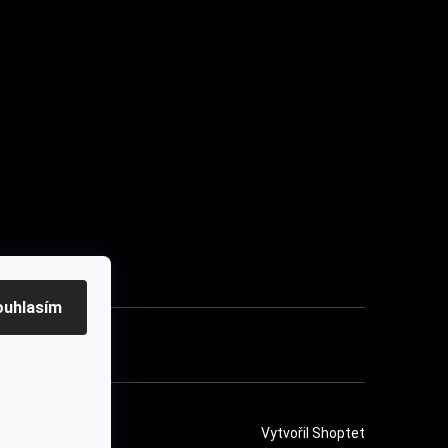
u
ouhlasím
ení
Vytvořil Shoptet