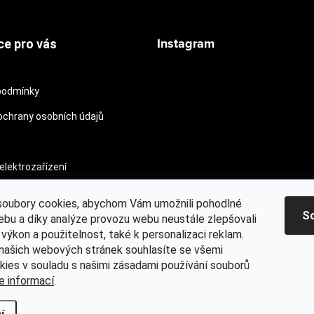
Instagram
ce pro vás
podmínky
chrany osobních údajů
Sledovat na Instagram
elektrozařízení
oubory cookies, abychom Vám umožnili pohodlné
S
ebu a díky analýze provozu webu neustále zlepšovali
 výkon a použitelnost, také k personalizaci reklam.
Mitchell® oficiální web
MYONE s.r.o.
Kontaktujte nás
Osvědč
našich webových stránek souhlasíte se všemi
kies v souladu s našimi zásadami používání souborů
e informací
.
a práva vyhrazena.