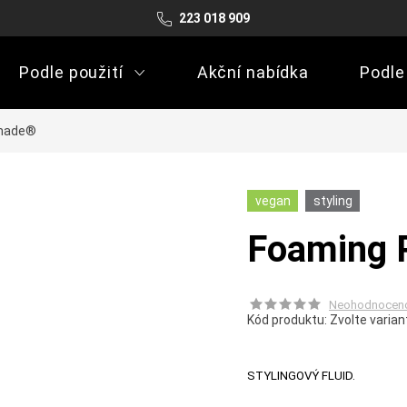
223 018 909
Podle použití
Akční nabídka
Podle
made®
vegan
styling
Foaming
Neohodnocen
Kód produktu:
Zvolte varian
STYLINGOVÝ FLUID.