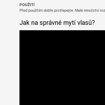
POUŽITÍ
Před použitím dobře protřepejte. Malé množství roz
Jak na správné mytí vlasů?