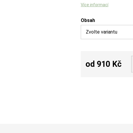
Více informací
Obsah
od
910 Kč
Měrná
cena: