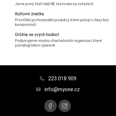
Jsme první, kteří řekli NE testování na zvířatech
Kultovní značka
Prvotřídní profesionální produkty, které pečují o vlasy bez
kompromisů
Držíme se svých hodnot
Podporujeme mnoho charitativních organizací, které
pomáhají lidem i planetě.
Z
á
223 018 909
p
info
@
myone.cz
a
t
í