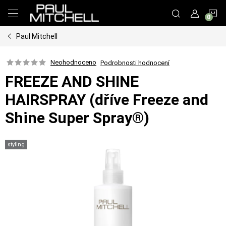
Přejít
N
na
obsah
Paul Mitchell
K
Neohodnoceno
Podrobnosti hodnocení
FREEZE AND SHINE
HAIRSPRAY (dříve Freeze and
Shine Super Spray®)
styling