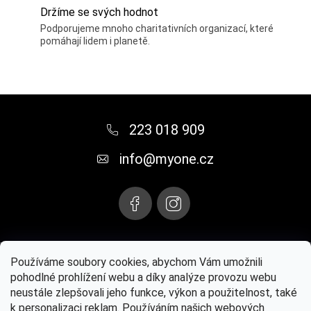
Držíme se svých hodnot
Podporujeme mnoho charitativních organizací, které
pomáhají lidem i planetě.
Z
á
223 018 909
p
info
@
myone.cz
a
t
í
Instagram
Používáme soubory cookies, abychom Vám umožnili
pohodlné prohlížení webu a díky analýze provozu webu
neustále zlepšovali jeho funkce, výkon a použitelnost, také
Paul Mitchell® oficiální web
MYONE s.r.o.
Kontaktujte nás
k personalizaci reklam. Používáním našich webových