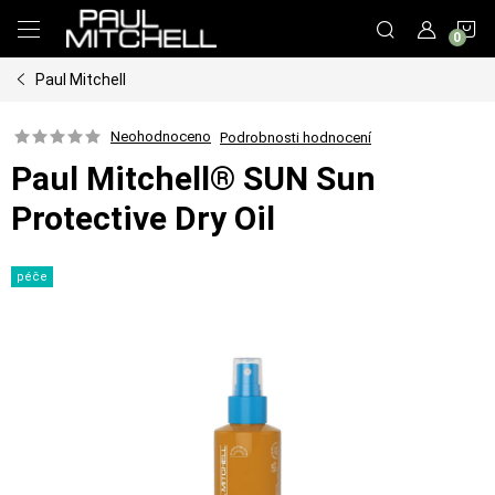
Přejít
N
na
obsah
Paul Mitchell
K
Neohodnoceno
Podrobnosti hodnocení
Paul Mitchell® SUN Sun
Protective Dry Oil
péče