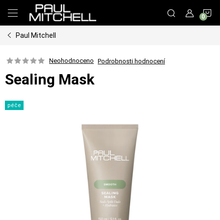
Přejít
N
na
obsah
Paul Mitchell
K
Neohodnoceno
Podrobnosti hodnocení
Sealing Mask
péče