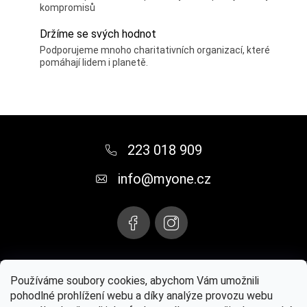
kompromisů
Držíme se svých hodnot
Podporujeme mnoho charitativních organizací, které
pomáhají lidem i planetě.
Z
á
223 018 909
p
info
@
myone.cz
a
t
í
Instagram
Používáme soubory cookies, abychom Vám umožnili
pohodlné prohlížení webu a díky analýze provozu webu