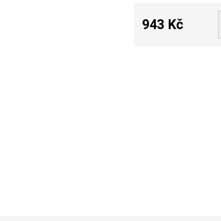
943 Kč
Měrná
cena: