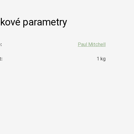
kové parametry
e
:
Paul Mitchell
t
:
1 kg