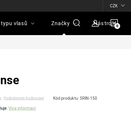
CZK
NÁKU
 typu vlasů
Značky
Nástroje
KOŠÍ
inse
o
Kód produktu:
SRIN-150
Podrobnosti hodnocení
uje.
Více informací