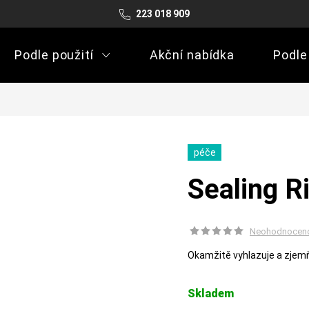
223 018 909
Podle použití
Akční nabídka
Podle
péče
Sealing R
Neohodnocen
Okamžitě vyhlazuje a zjemň
Skladem