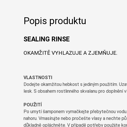
Popis produktu
SEALING RINSE
OKAMŽITĚ VYHLAZUJE A ZJEMŇUJE.
VLASTNOSTI
Dodejte okamžitou hebkost s jediným použitím. Uzav
lesk. S obsahem rostlinného skvalanu pro doplnění vlh
POUŽITÍ
Po umytí šamponem vymačkejte přebytečnou vodu.
nahoru. Vmasírujte nebo pročešte vlasy a nechte pů
důkladně opláchněte. V případě potřeby použijte k