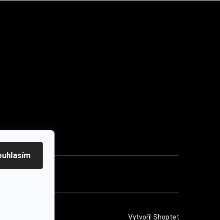
u
ouhlasím
ení
Vytvořil Shoptet