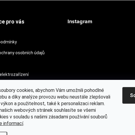
Instagram
ce pro vás
podmínky
chrany osobních údajů
Sledovat na Instagram
elektrozařízení
oubory cookies, abychom Vám umožnili pohodlné
S
ebu a díky analýze provozu webu neustále zlepšovali
 výkon a použitelnost, také k personalizaci reklam.
Mitchell® oficiální web
MYONE s.r.o.
Kontaktujte nás
Osvědč
našich webových stránek souhlasíte se všemi
kies v souladu s našimi zásadami používání souborů
e informací
.
a práva vyhrazena.