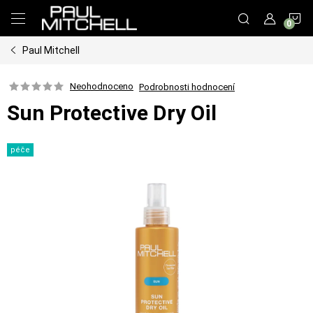
Přejít
N
na
obsah
Paul Mitchell
K
Neohodnoceno
Podrobnosti hodnocení
Sun Protective Dry Oil
péče