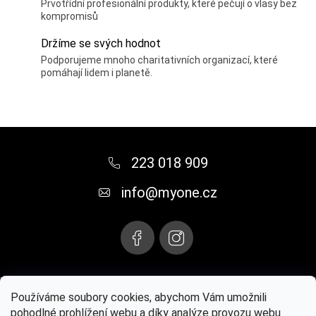
Prvotřídní profesionální produkty, které pečují o vlasy bez
kompromisů
Držíme se svých hodnot
Podporujeme mnoho charitativních organizací, které
pomáhají lidem i planetě.
Z
á
223 018 909
p
info
@
myone.cz
a
t
í
Instagram
Používáme soubory cookies, abychom Vám umožnili
pohodlné prohlížení webu a díky analýze provozu webu