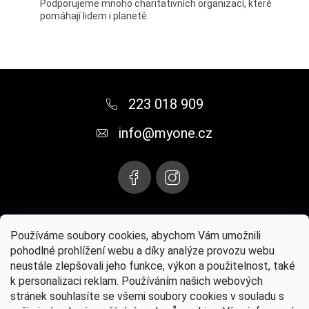
Podporujeme mnoho charitativních organizací, které
pomáhají lidem i planetě.
Z
á
223 018 909
p
info
@
myone.cz
a
t
í
Instagram
Používáme soubory cookies, abychom Vám umožnili
pohodlné prohlížení webu a díky analýze provozu webu
neustále zlepšovali jeho funkce, výkon a použitelnost, také
Paul Mitchell® oficiální web
MYONE s.r.o.
Kontaktujte nás
k personalizaci reklam. Používáním našich webových
stránek souhlasíte se všemi soubory cookies v souladu s
Osvědčení