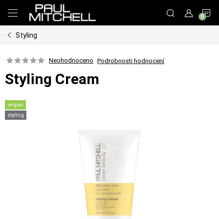
Přejít
N
na
obsah
Styling
K
Neohodnoceno
Podrobnosti hodnocení
Styling Cream
vegan
styling