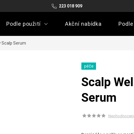
223 018 909
Podle použití
Akční nabídka
Podle
y Scalp Serum
péče
Scalp Wel
Serum
Neohodnocen