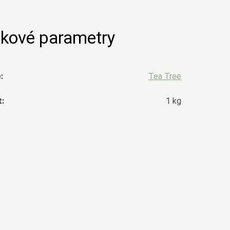
kové parametry
e
:
Tea Tree
t
:
1 kg