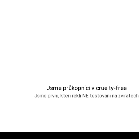
Jsme průkopníci v cruelty-free
Jsme první, kteří řekli NE testování na zvířatech
Z