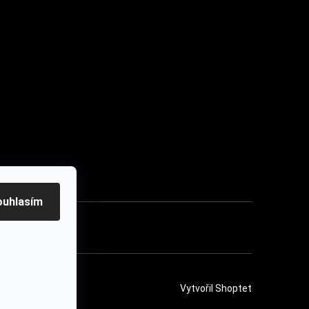
u
ouhlasím
ení
Vytvořil Shoptet