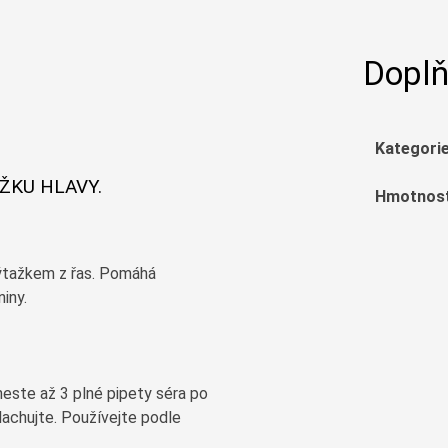
Doplň
Kategori
ŽKU HLAVY.
Hmotnos
výtažkem z řas. Pomáhá
iny.
este až 3 plné pipety séra po
lachujte. Používejte podle