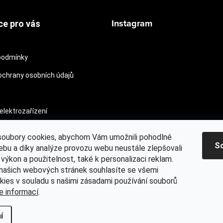
Instagram
ce pro vás
podmínky
chrany osobních údajů
Sledovat na Instagram
elektrozařízení
oubory cookies, abychom Vám umožnili pohodlné
S
ebu a díky analýze provozu webu neustále zlepšovali
 výkon a použitelnost, také k personalizaci reklam.
Mitchell® oficiální web
MYONE s.r.o.
Kontaktujte nás
Osvědč
našich webových stránek souhlasíte se všemi
kies v souladu s našimi zásadami používání souborů
e informací
.
a práva vyhrazena.
í