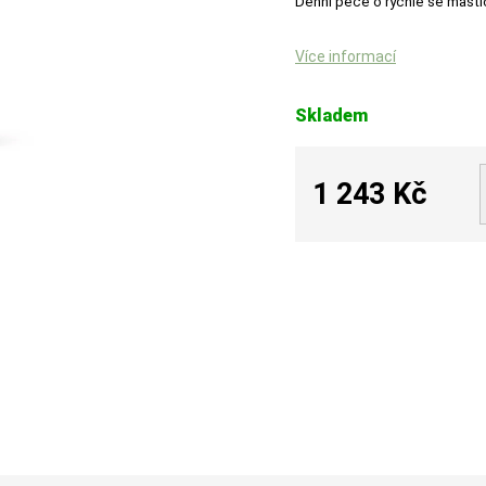
Denní péče o rychle se mastí
Více informací
Skladem
1 243 Kč
Měrná
cena: