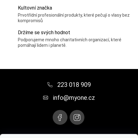
Kultovní značka
Prvotřídní profesionální produkty, které pečují o vlasy bez
kompromisů
Držíme se svých hodnot
Podporujeme mnoho charitativních organizací, které
pomáhají lidem i planetě.
Z
á
223 018 909
p
info
@
myone.cz
a
t
í