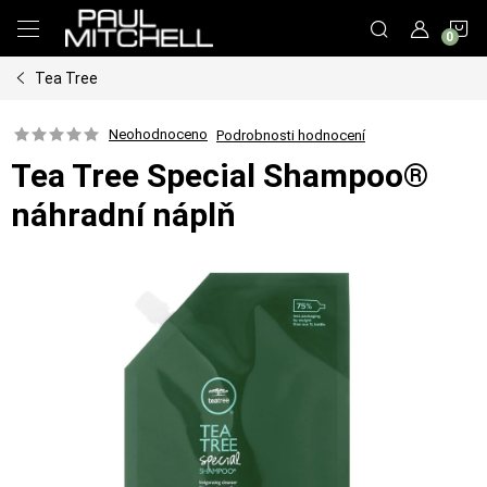
Přejít
N
na
obsah
Tea Tree
K
Neohodnoceno
Podrobnosti hodnocení
Tea Tree Special Shampoo®
náhradní náplň