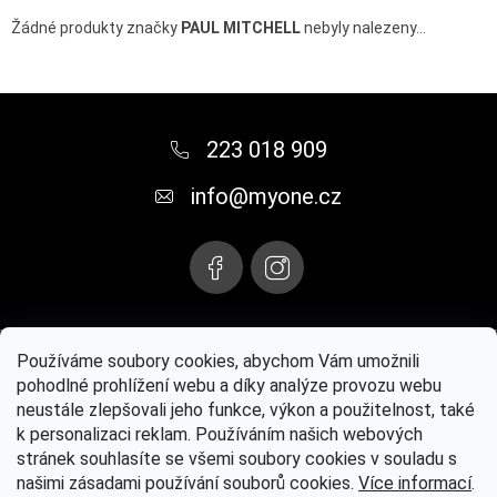
Žádné produkty značky
PAUL MITCHELL
nebyly nalezeny...
Z
á
223 018 909
p
info
@
myone.cz
a
t
í
Instagram
Používáme soubory cookies, abychom Vám umožnili
pohodlné prohlížení webu a díky analýze provozu webu
neustále zlepšovali jeho funkce, výkon a použitelnost, také
Paul Mitchell® oficiální web
MYONE s.r.o.
Kontaktujte nás
k personalizaci reklam. Používáním našich webových
stránek souhlasíte se všemi soubory cookies v souladu s
Osvědčení
našimi zásadami používání souborů cookies.
Více informací
.