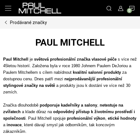
Přejít
N
na
obsah
Prodávané značky
K
PAUL MITCHELL
Paul Mitchell
je
světová profesionální značka vlasové péče
s více než
45letou historií. Založena byla v roce 1980 Johnem Paulem DeJoriou a
Paulem Mitchellem s cílem nabídnout
kvalitní salonní produkty
za
dostupnou cenu. Dnes patří mezi
nejprodávanější profesionální
stylingové značky na světě
a produkty jsou k dostání ve více než 30
zemích.
Značka dlouhodobě
podporuje kadeřníky a salony
,
netestuje na
zvířatech
a klade důraz na
odpovědný přístup k životnímu prostředí i
společnosti
. Paul Mitchell spojuje
profesionální výkon
,
etické hodnoty
a
inovace
, které dávají smysl jak odborníkům, tak koncovým
zákazníkům.