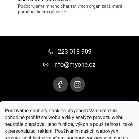
Podporujeme mnoho charitativních organizací, které
pomáhají lidem i planetě.
Z
á
223 018 909
p
info
@
myone.cz
a
t
í
Instagram
Používáme soubory cookies, abychom Vám umožnili
pohodlné prohlížení webu a díky analýze provozu webu
neustále zlepšovali jeho funkce, výkon a použitelnost, také
Paul Mitchell® oficiální web
MYONE s.r.o.
Kontaktujte nás
k personalizaci reklam. Používáním našich webových
stránek souhlasíte se všemi soubory cookies v souladu s