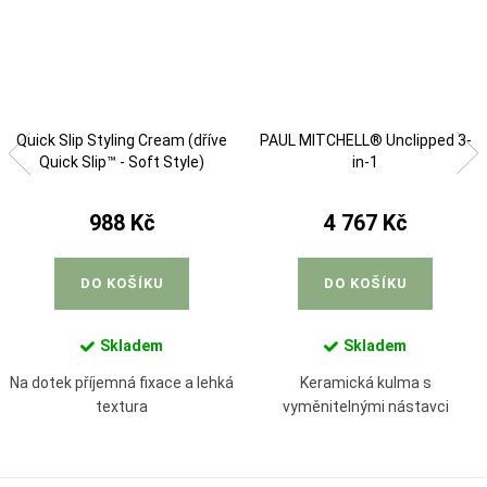
Quick Slip Styling Cream (dříve
PAUL MITCHELL® Unclipped 3-
Quick Slip™ - Soft Style)
in-1
988 Kč
4 767 Kč
DO KOŠÍKU
DO KOŠÍKU
Skladem
Skladem
Na dotek příjemná fixace a lehká
Keramická kulma s
textura
vyměnitelnými nástavci