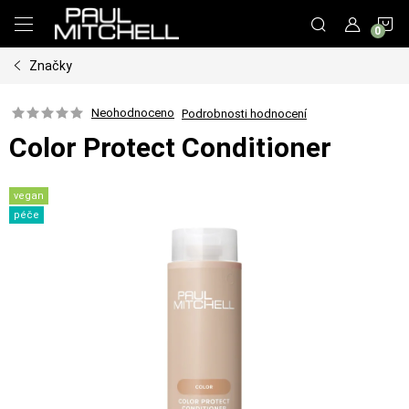
Přejít
N
na
obsah
Značky
K
Neohodnoceno
Podrobnosti hodnocení
Color Protect Conditioner
vegan
péče