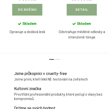
DO KOŠÍKU
DETAIL
Skladem
Skladem
Opravuje a dodává lesk
Odstraňuje měděné odlesky a
intenzivně tónuje
Jsme průkopníci v cruelty-free
Jsme první, kteří řekli NE testování na zvířatech
Kultovní značka
Prvotřídní profesionální produkty, které pečují o vlasy bez
kompromisů
Držíme se svých hodnot