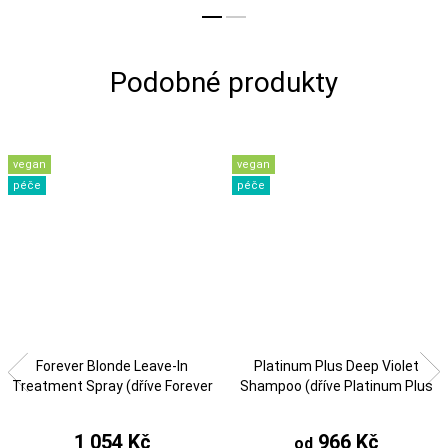
vegan
vegan
péče
péče
Forever Blonde Leave-In
Platinum Plus Deep Violet
Treatment Spray (dříve Forever
Shampoo (dříve Platinum Plus
Blonde® Dramatic Repair®)
Shampoo)
1 054 Kč
966 Kč
od