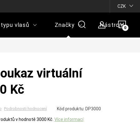
CZK
NÁKU
 typu vlasů
Značky
Nástroje
KOŠÍ
oukaz virtuální
0 Kč
o
Kód produktu:
DP3000
Podrobnosti hodnocení
roduktů v hodnotě 3000 Kč.
Více informací