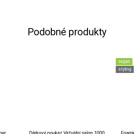
vegan
styling
ner
Dárkový poukaz Virtuální salon 1000
Foami