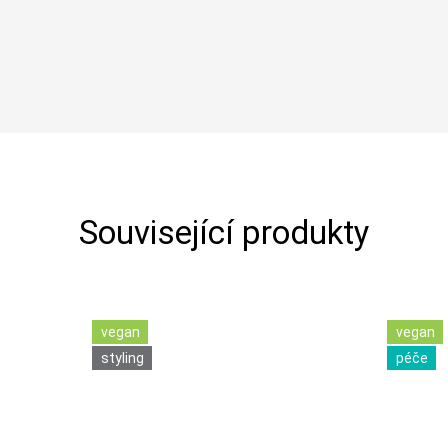
Související produkty
vegan
vegan
styling
péče