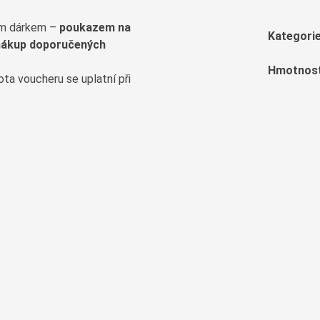
ím dárkem –
poukazem na
Kategori
nákup doporučených
Hmotnos
ta voucheru se uplatní při