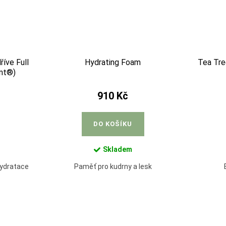
říve Full
Hydrating Foam
Tea Tre
ent®)
910 Kč
DO KOŠÍKU
Skladem
hydratace
Paměť pro kudrny a lesk