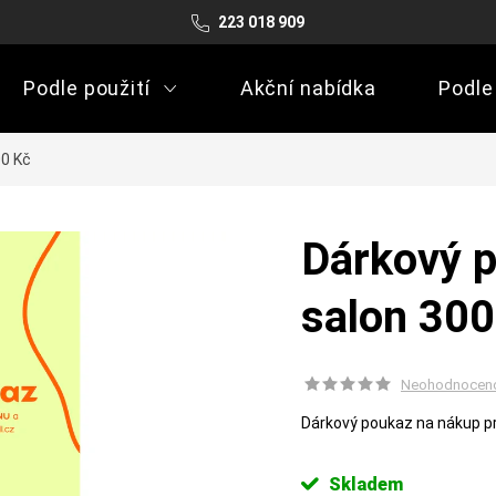
223 018 909
Podle použití
Akční nabídka
Podle
00 Kč
Dárkový p
salon 300
Neohodnocen
Dárkový poukaz na nákup p
Skladem