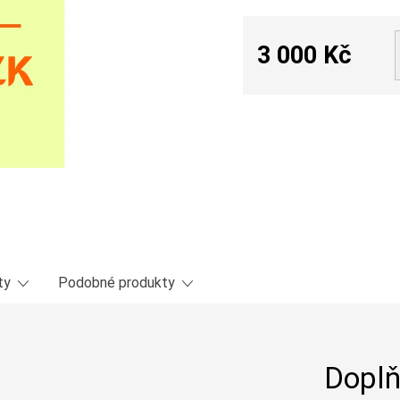
3 000 Kč
Měrná
cena:
ty
Podobné produkty
Doplň