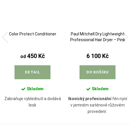
Color Protect Conditioner
Paul Mitchell Dry Lightweight
Professional Hair Dryer – Pink
Limited Edition
450 Kč
6 100 Kč
od
DETAIL
DO KOŠÍKU
Skladem
Skladem
Zabraňuje vyblednutí a dodává
Ikonický
profesionální
fén nyní
lesk
v jemném saténově růžovém
provedení.