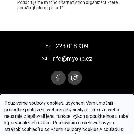
Podporujeme mnoho charitativních organizací, které
pomáhají lidem i planetě.
Z
á
223 018 909
p
info
@
myone.cz
a
t
í
Instagram
Používáme soubory cookies, abychom Vám umožnili
pohodlné prohlížení webu a díky analýze provozu webu
neustále zlepšovali jeho funkce, výkon a použitelnost, také
Paul Mitchell® oficiální web
MYONE s.r.o.
Kontaktujte nás
k personalizaci reklam. Používáním našich webových
stránek souhlasíte se všemi soubory cookies v souladu s