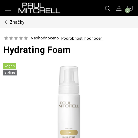
Přejít
N
na
obsah
Značky
K
Neohodnoceno
Podrobnosti hodnocení
Hydrating Foam
vegan
styling