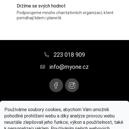
Držíme se svých hodnot
Podporujeme mnoho charitativních organizací, které
pomáhají lidem i planetě.
Z
á
223 018 909
p
info
@
myone.cz
a
t
í
Instagram
Používáme soubory cookies, abychom Vám umožnili
pohodlné prohlížení webu a díky analýze provozu webu
neustále zlepšovali jeho funkce, výkon a použitelnost, také
Paul Mitchell® oficiální web
MYONE s.r.o.
Kontaktujte nás
k personalizaci reklam. Používáním našich webových