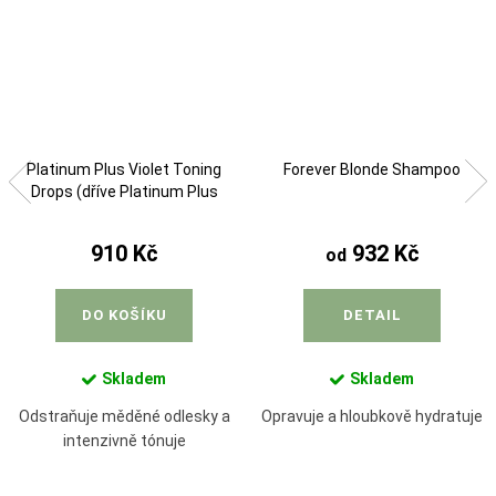
Platinum Plus Violet Toning
Forever Blonde Shampoo
Drops (dříve Platinum Plus
Toning Drops)
910 Kč
932 Kč
od
DO KOŠÍKU
DETAIL
Skladem
Skladem
Odstraňuje měděné odlesky a
Opravuje a hloubkově hydratuje
intenzivně tónuje