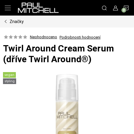
Přejít
N
na
obsah
Značky
K
Neohodnoceno
Podrobnosti hodnocení
Twirl Around Cream Serum
(dříve Twirl Around®)
vegan
styling