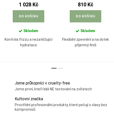
1 028 Kč
810 Kč
DO KOŠÍKU
DO KOŠÍKU
Skladem
Skladem
Kontrola frizzu a nezatěžující
Flexibilní zpevnění a na dotek
hydratace
příjemný finiš
Jsme průkopníci v cruelty-free
Jsme první, kteří řekli NE testování na zvířatech
Kultovní značka
Prvotřídní profesionální produkty, které pečují o vlasy bez
kompromisů